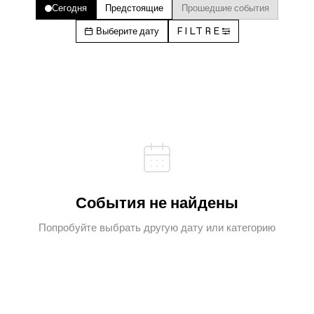
Сегодня
Предстоящие
Прошедшие события
Выберите дату
FILTRE
События не найдены
Попробуйте выбрать другую дату или категорию