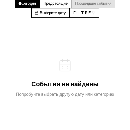
Сегодня
Предстоящие
Прошедшие события
Выберите дату
FILTRE
События не найдены
Попробуйте выбрать другую дату или категорию