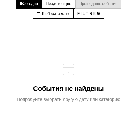
Сегодня
Предстоящие
Прошедшие события
Выберите дату
FILTRE
События не найдены
Попробуйте выбрать другую дату или категорию