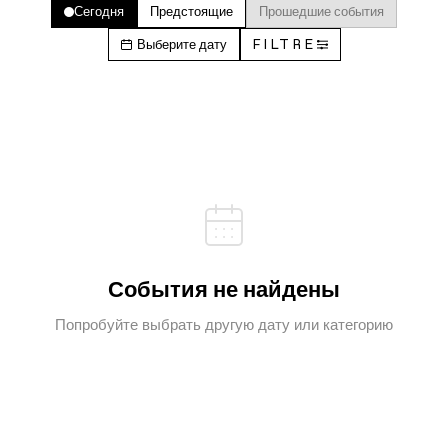
Сегодня
Предстоящие
Прошедшие события
Выберите дату
FILTRE
События не найдены
Попробуйте выбрать другую дату или категорию