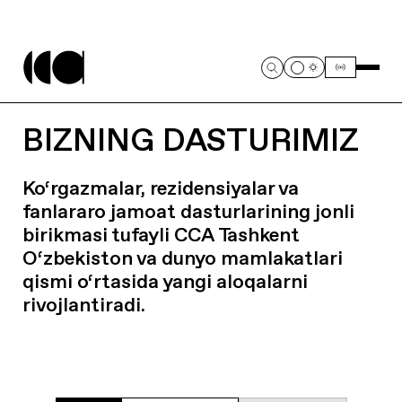
BIZNING DASTURIMIZ
Ko‘rgazmalar, rezidensiyalar va
fanlararo jamoat dasturlarining jonli
birikmasi tufayli CCA Tashkent
O‘zbekiston va dunyo mamlakatlari
qismi o‘rtasida yangi aloqalarni
rivojlantiradi.