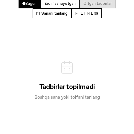
Bugun
Yaqinlashayotgan
O'tgan tadbirlar
Sanani tanlang
FILTRE
Tadbirlar topilmadi
Boshqa sana yoki toifani tanlang