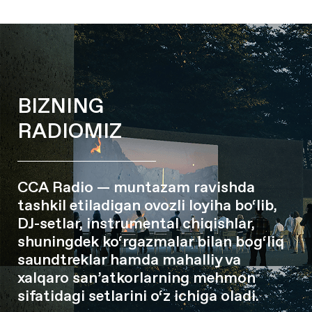
BIZNING
RADIOMIZ
CCA Radio — muntazam ravishda
tashkil etiladigan ovozli loyiha bo‘lib,
DJ-setlar, instrumental chiqishlar,
shuningdek ko‘rgazmalar bilan bog‘liq
saundtreklar hamda mahalliy va
xalqaro san’atkorlarning mehmon
sifatidagi setlarini o‘z ichiga oladi.