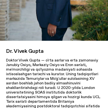
Dr. Vivek Gupta
Doktor Vivek Gupta — o'rta asrlar va erta zamonaviy
Janubiy Osiyo, Markaziy Osiyo va Eron san'ati,
me'morchiligi va qo'lyozma madaniyati sohasida
ixtisoslashgan tarixchi va kurator. Uning tadqiqotlari
markazida Temuriylar va Mo'g'ullar sulolasining XV
asrdan boshlab jahon badiiy almashinuvini
shakllantirishdagi roli turadi. U 2020-yilda London
universitetining SOAS institutida doktorlik
dissertatsiyasini himoya qilgan va hozirgi kunda UCL
Tarix san'ati departamentida Britaniya
akademiyasining postdoktoral tadqiqotchisi sifatida