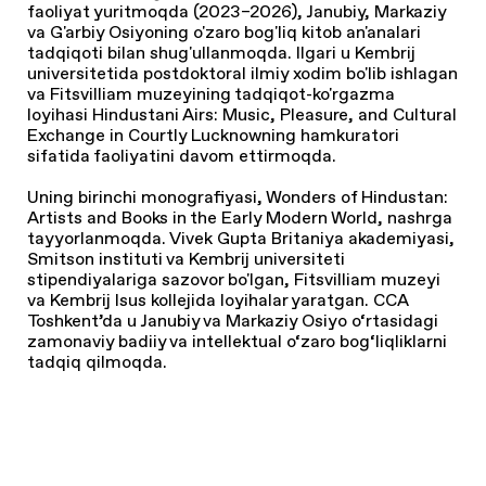
faoliyat yuritmoqda (2023–2026), Janubiy, Markaziy
va G'arbiy Osiyoning o'zaro bog'liq kitob an'analari
tadqiqoti bilan shug'ullanmoqda. Ilgari u Kembrij
universitetida postdoktoral ilmiy xodim bo'lib ishlagan
va Fitsvilliam muzeyining tadqiqot-ko'rgazma
loyihasi
Hindustani Airs: Music, Pleasure, and Cultural
Exchange in Courtly Lucknow
ning hamkuratori
sifatida faoliyatini davom ettirmoqda.
Uning birinchi monografiyasi,
Wonders of Hindustan:
Artists and Books in the Early Modern World
, nashrga
tayyorlanmoqda. Vivek Gupta Britaniya akademiyasi,
Smitson instituti va Kembrij universiteti
stipendiyalariga sazovor bo'lgan, Fitsvilliam muzeyi
va Kembrij Isus kollejida loyihalar yaratgan. CCA
Toshkent’da u Janubiy va Markaziy Osiyo o‘rtasidagi
zamonaviy badiiy va intellektual o‘zaro bog‘liqliklarni
tadqiq qilmoqda.