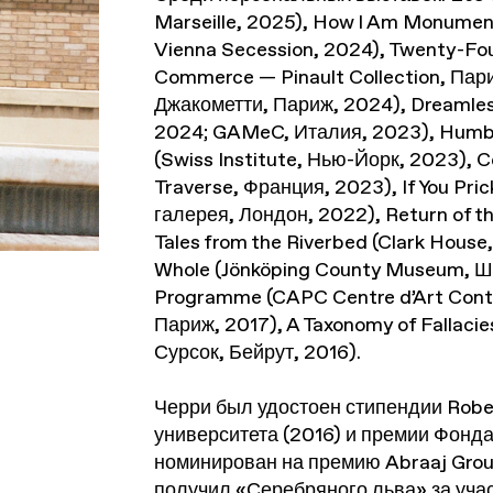
Marseille, 2025), How I Am Monument
Vienna Secession, 2024), Twenty-Fo
Commerce — Pinault Collection, П
Джакометти, Париж, 2024), Dreamles
2024; GAMeC, Италия, 2023), Humbl
(Swiss Institute, Нью-Йорк, 2023), 
Traverse, Франция, 2023), If You Pr
галерея, Лондон, 2022), Return of t
Tales from the Riverbed (Clark Hous
Whole (Jönköping County Museum, Шве
Programme (CAPC Centre d’Art Cont
Париж, 2017), A Taxonomy of Fallacie
Сурсок, Бейрут, 2016).
Черри был удостоен стипендии Rober
университета (2016) и премии Фонда
номинирован на премию Abraaj Group 
получил «Серебряного льва» за уча