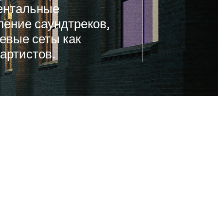
ентальные
ление саундтреков,
тевые сеты как
артистов.