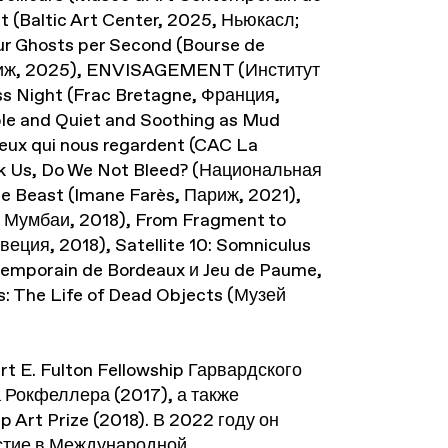
 (Baltic Art Center, 2025, Ньюкасл;
ur Ghosts per Second (Bourse de
ариж, 2025), ENVISAGEMENT (Институт
s Night (Frac Bretagne, Франция,
e and Quiet and Soothing as Mud
Ceux qui nous regardent (CAC La
ick Us, Do We Not Bleed? (Национальная
he Beast (Imane Farès, Париж, 2021),
e, Мумбаи, 2018), From Fragment to
ция, 2018), Satellite 10: Somniculus
emporain de Bordeaux и Jeu de Paume,
s: The Life of Dead Objects (Музей
t E. Fulton Fellowship Гарвардского
 Рокфеллера (2017), а также
Art Prize (2018). В 2022 году он
стие в Международной