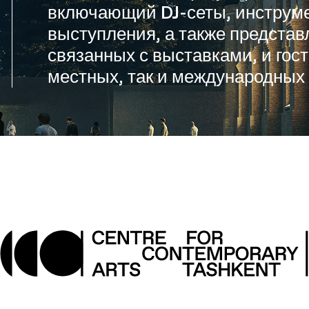
включающий DJ-сеты, инструм
выступления, а также представ
связанных с выставками, и гос
местных, так и международных 