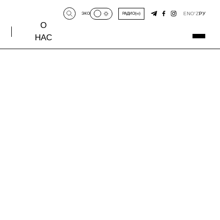
EN
O‘Z
РУ
ЭКО
РАДИО
О
НАС