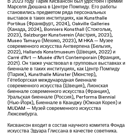
В 2023 году Тарик Кисвансон был удостоен Премии
Марселя Дюшана в Центре Помпиду. Его работы
становились предметом ряда персональных
выставок в таких институциях, как Kunsthalle
Portikus (Франкфурт, 2024), Oakville Galleries
(Канада, 2024), Bonniers Konsthall (Стокгольм,
2023), Salzburger Kunstverein (Австрия, 2023),
Museo Tamayo (Мехико, 2023), M HKA — Музее
современного искусства Антверпена (Бельгия,
2022), Hallands Konstmuseum (Швеция, 2022) и
Carré d’Art — Musée d’Art Contemporain (Франция,
2021). Он также участвовал в групповых выставках и
биеннале в таких институциях, как Центр Помпиду
(Париж), Kunsthalle Münster (Мюнстер),
Гётеборгская международная биеннале
современного искусства (Швеция), Лионская
биеннале современного искусства (Франция),
Уральская биеннале (Россия), Performa Biennial
(Нью-Йорк), Биеннале в Кванджу (Южная Корея) и
MUDAM — Музей современного искусства
Люксембурга.
Кисвансон входит в состав научного комитета Фонда
искусства Эдуара Глиссана в качестве советника.