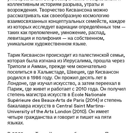
коллективным историям разрыва, утраты и
возрождения. Творчество Кисвансона можно
рассматривать как своеобразную космологию
взаимосвязанных концептуальных семейств, каждое
из которых исследует вариации определённых тем —
таких как преломление, умножение, распад,
левитация и полифония — на собственном,
уникальном художественном языке.
Тарик Кисвансон происходит из палестинской семьи,
которая была изгнана из Иерусалима, прошла через
Триполи и Амман, прежде чем окончательно
поселиться в Хальмстаде, Швеция, где Кисвансон
родился в 1986 году. Он прожил десять лет в
Лондоне, где изучал искусство, а затем переехал в
Париж, где живет и работает с 2010 года. Он получил
степень магистра искусств в École Nationale
Supérieure des Beaux-Arts de Paris (2014) и степень
бакалавра искусств в Central Saint Martins-
University of the Arts London (2010). Он имеет
четыре гражданства и говорит и пишет на пяти
языках.