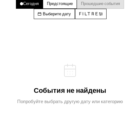
Сегодня
Предстоящие
Прошедшие события
Выберите дату
FILTRE
События не найдены
Попробуйте выбрать другую дату или категорию