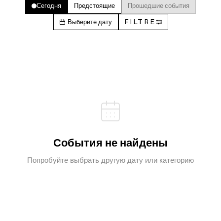
Сегодня
Предстоящие
Прошедшие события
Выберите дату
FILTRE
События не найдены
Попробуйте выбрать другую дату или категорию