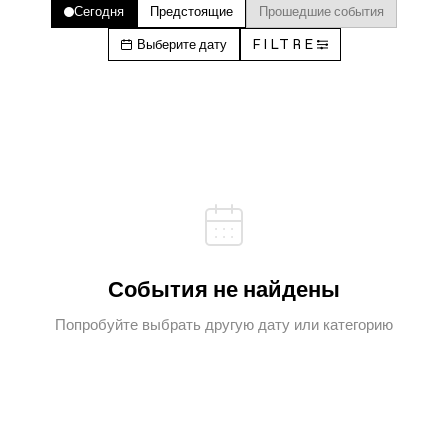
Сегодня
Предстоящие
Прошедшие события
Выберите дату
FILTRE
События не найдены
Попробуйте выбрать другую дату или категорию