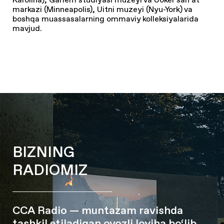
markazi (Minneapolis), Uitni muzeyi (Nyu-York) va
boshqa muassasalarning ommaviy kolleksiyalarida
mavjud.
BIZNING
RADIOMIZ
CCA Radio — muntazam ravishda
tashkil etiladigan ovozli loyiha bo‘lib,