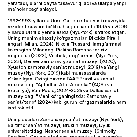
yaratadi, ularni qayta tasavvur qiladi va ularga yangi
maʼnolar bag‘ishlaydi.
1992-1993-yillarda Uord Garlem studiyasi muzeyida
rezident rassom bo‘lib ishlagan hamda 1995 va 2006-
yillarda Uitni biyennalesida (Nyu-York) ishtirok etgan.
Uning muhim shaxsiy ko‘rgazmalari Bikokka Pirelli
angari (Milan, 2024), Nikola Trussardi jamg‘armasi
ko‘magida Milandagi Piskina Romano tarixiy
majmuasi (2022), Vilchek jamg‘armasi (Nyu-York,
2022), Denver zamonaviy sanʼat muzeyi (2020),
Xyuston zamonaviy sanʼat muzeyi (2019) va Yangi
muzey (Nyu-York, 2019) kabi muassasalarda
o‘tkazilgan. Oxirgi davrda FAAP Braziliya sanʼat
muzeyidagi “Ajdodlar: Afro-Amerika” (AQSh va
Braziliya), San-Paulu, 2024-2025 va Dallas sanʼat
muzeyidagi “Meni ko‘rganingizda: Zamonaviy
sanʼat/tarix” (2024) kabi guruh ko‘rgazmalarida ham
ishtirok etdi.
Uning asarlari Zamonaviy sanʼat muzeyi (Nyu-York),
Baltimor sanʼat muzeyi, Bruklin muzeyi, Dyuk
universitetidagi Nasher sanʼat muzeyi (Shimoliy
Karolina), Garlem studiyasi muzeyi va Uoker sanʼat