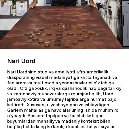
Nari Uord
Nari Uordning studiya amaliyoti afro-amerikalik
diasporaning vizual madaniyatiga katta tayanadi va
fanlararo va multimedia yondashuvlarini o‘z ichiga
oladi. O‘ziga xoslik, irq va qashshoqlik haqidagi tarixiy
va zamonaviy munozaralarga murojaat qilib, Uord
jamoaviy xotira va umumiy tajribalarga hurmat bajo
keltiradi. Xususan, u yashaydigan va ishlaydigan
Garlem mahallasiga havolalar uning ishida muhim rol
o‘ynaydi. Rassom topilgan va tashlab ketilgan
buyumlardan mahalliy va madaniy kontekst bilan
bog‘liq holda keng ko‘lamli, ifodali installyatsiyalar