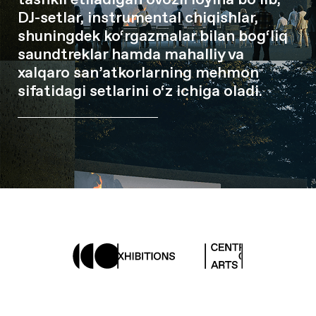
DJ-setlar, instrumental chiqishlar,
shuningdek ko‘rgazmalar bilan bog‘liq
saundtreklar hamda mahalliy va
xalqaro san’atkorlarning mehmon
sifatidagi setlarini o‘z ichiga oladi.