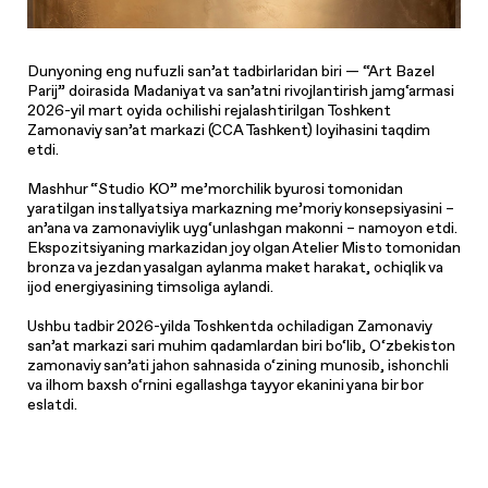
Dunyoning eng nufuzli san’at tadbirlaridan biri — “Art Bazel
Parij” doirasida Madaniyat va san’atni rivojlantirish jamg‘armasi
2026-yil mart oyida ochilishi rejalashtirilgan Toshkent
Zamonaviy san’at markazi (CCA Tashkent) loyihasini taqdim
etdi.
Mashhur “Studio KO” me’morchilik byurosi tomonidan
yaratilgan installyatsiya markazning me’moriy konsepsiyasini –
an’ana va zamonaviylik uyg‘unlashgan makonni – namoyon etdi.
Ekspozitsiyaning markazidan joy olgan Atelier Misto tomonidan
bronza va jezdan yasalgan aylanma maket harakat, ochiqlik va
ijod energiyasining timsoliga aylandi.
Ushbu tadbir 2026-yilda Toshkentda ochiladigan Zamonaviy
san’at markazi sari muhim qadamlardan biri bo‘lib, O‘zbekiston
zamonaviy san’ati jahon sahnasida o‘zining munosib, ishonchli
va ilhom baxsh o‘rnini egallashga tayyor ekanini yana bir bor
eslatdi.