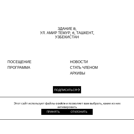
ЗДАНИЕ B,
УЛ. АМИР ТЕМУР, 6, ТАШКЕНТ,
УЗБЕКИСТАН
ПОСЕЩЕНИЕ
НОВОСТИ
ПРОГРАММА
СТАТЬ ЧЛЕНОМ
АРХИВЫ
ПОДПИСАТЬСЯ
Этот сайт использует файлы cookie и позволяет вам выбрать, какие из них
активировать
ПРИНЯТЬ
ОТКЛОНИТЬ
info@ccat.uz
+99871 207 40 80